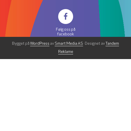
Følg oss på
facebook
Bygget på
WordPress
av
Smart Media AS
· Designet av
Tandem
Reklame