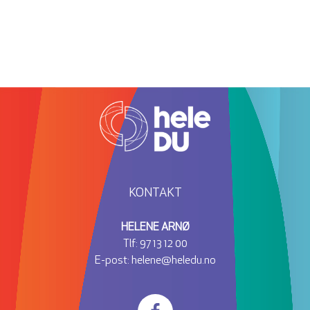
KONTAKT
HELENE ARNØ
Tlf:
97 13 12 00
E-post:
helene@heledu.no