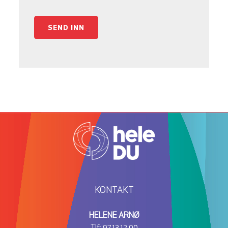
SEND INN
KONTAKT
HELENE ARNØ
Tlf:
97 13 12 00