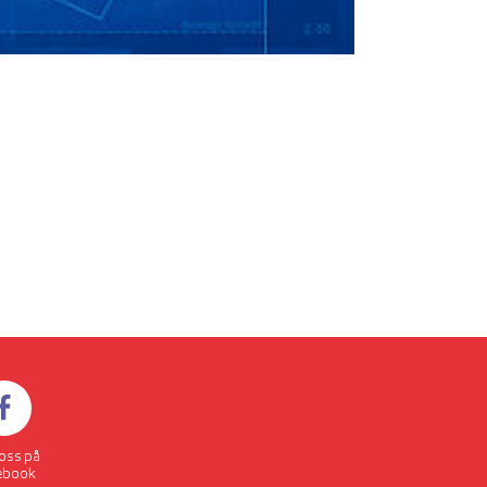
 oss på
ebook