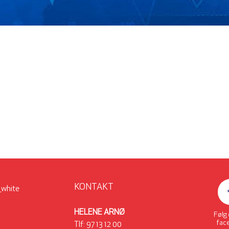
KONTAKT
HELENE ARNØ
Følg
fac
Tlf:
97 13 12 00