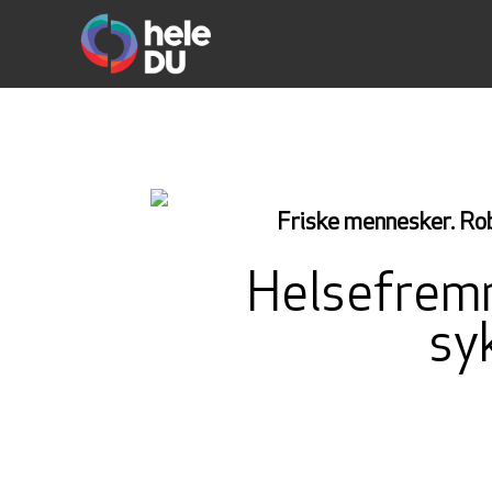
Friske mennesker. Rob
Helsefremm
sy