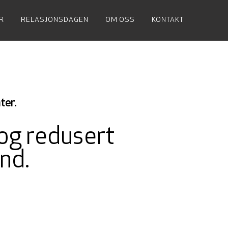
R
RELASJONSDAGEN
OM OSS
KONTAKT
ter.
og redusert
nd.