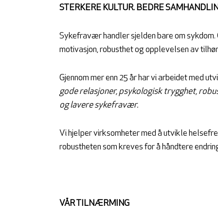
STERKERE KULTUR. BEDRE SAMHANDLING
Sykefravær handler sjelden bare om sykdom. Of
motivasjon, robusthet og opplevelsen av tilhø
Gjennom mer enn 25 år har vi arbeidet med utvi
gode relasjoner, psykologisk trygghet, robu
og lavere sykefravær.
Vi hjelper virksomheter med å utvikle helsefr
robustheten som kreves for å håndtere endring
VÅR TILNÆRMING