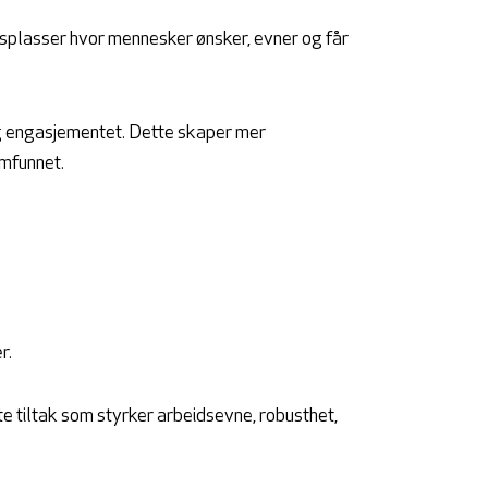
dsplasser hvor mennesker ønsker, evner og får
og engasjementet. Dette skaper mer
amfunnet.
r.
te tiltak som styrker arbeidsevne, robusthet,