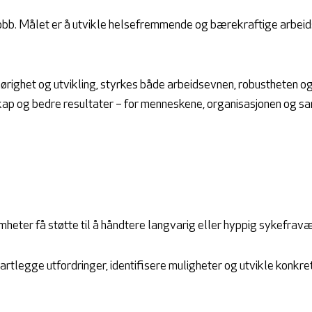
 jobb. Målet er å utvikle helsefremmende og bærekraftige arbei
hørighet og utvikling, styrkes både arbeidsevnen, robustheten 
kap og bedre resultater – for menneskene, organisasjonen og s
eter få støtte til å håndtere langvarig eller hyppig sykefravæ
artlegge utfordringer, identifisere muligheter og utvikle konkre