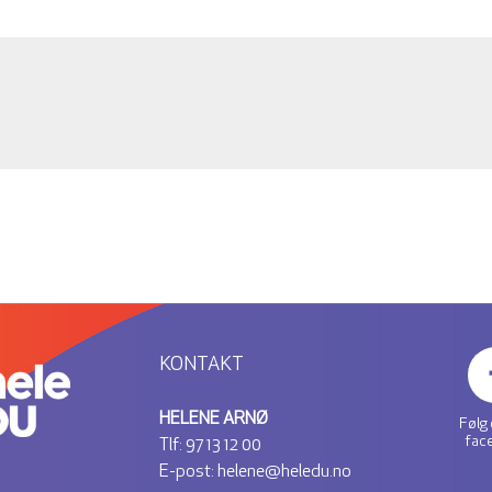
KONTAKT
HELENE ARNØ
Følg
fac
Tlf:
97 13 12 00
E-post:
helene@heledu.no