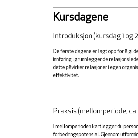
Kursdagene
Introduksjon (kursdag 1 og 2
De første dagene er lagt opp for å gi d
innføring i grunnleggende relasjonslede
dette påvirker relasjoner i egen organi
effektivitet.
Praksis (mellomperiode, ca
I mellomperioden kartlegger du personl
forbedringspotensial. Gjennom utformi