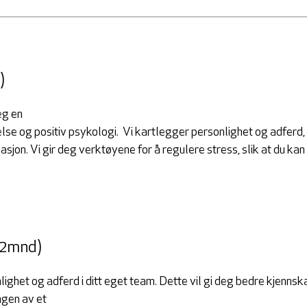
)
eg en
lse og positiv psykologi.
Vi kartlegger personlighet og adferd,
sasjon. Vi gir deg verktøyene for å regulere stress, slik at du 
 2mnd)
ighet og adferd i ditt eget team. Dette vil gi deg bedre kjenns
ngen av et