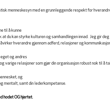
stisk menneskesyn med en grunnleggende respekt for hverandre
e til å kunne
lik at du kan styrke kulturen og samhandlingen innad.
Jeg gir deg
åvirker hverandre gjennom adferd, relasjoner og kommunikasjon
le eget og andres
 og varige relasjoner som gjør din organisasjon robust nok til å t
mennesket, og
 og mentalt, samt din lederkompetanse.
d hodet OG hjertet.