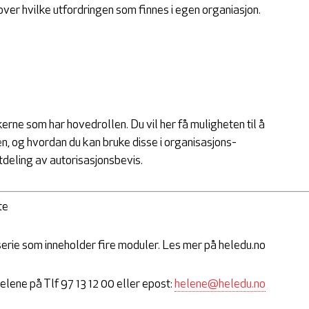
over hvilke utfordringen som finnes i egen organiasjon.
rne som har hovedrollen. Du vil her få muligheten til å
n, og hvordan du kan bruke disse i organisasjons-
utdeling av autorisasjonsbevis.
te
serie som inneholder fire moduler. Les mer på heledu.no
lene på Tlf 97 13 12 00 eller epost:
helene@heledu.no