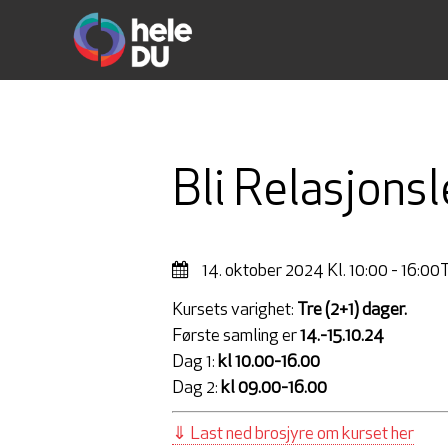
Bli Relasjons
14. oktober 2024
Kl. 10:00 - 16:00
Kursets varighet:
Tre (2+1) dager.
Første samling er
14.-15.10.24
Dag 1:
kl 10.00-16.00
Dag 2:
kl 09.00-16.00
⇓ Last ned brosjyre om kurset her