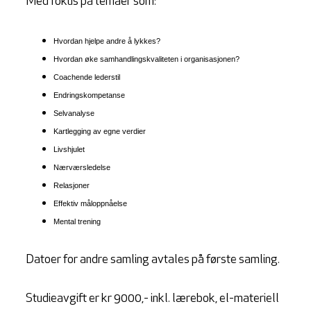
Med fokus på temaer som:
Hvordan hjelpe andre å lykkes?
Hvordan øke samhandlingskvaliteten i organisasjonen?
Coachende lederstil
Endringskompetanse
Selvanalyse
Kartlegging av egne verdier
Livshjulet
Nærværsledelse
Relasjoner
Effektiv måloppnåelse
Mental trening
Datoer for andre samling avtales på første samling.
Studieavgift er kr 9000,- inkl. lærebok, el-materiell