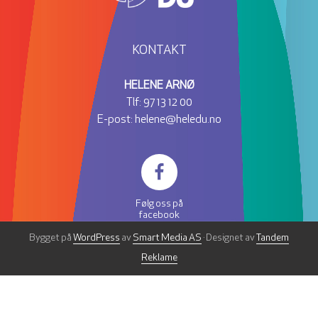
KONTAKT
HELENE ARNØ
Tlf:
97 13 12 00
E-post:
helene@heledu.no
Følg oss på
facebook
Bygget på
WordPress
av
Smart Media AS
· Designet av
Tandem
Reklame