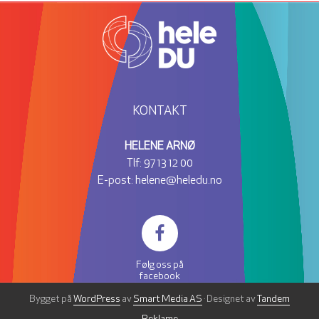
KONTAKT
HELENE ARNØ
Tlf:
97 13 12 00
E-post:
helene@heledu.no
Følg oss på
facebook
Bygget på
WordPress
av
Smart Media AS
· Designet av
Tandem