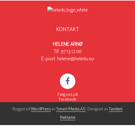
KONTAKT
HELENE ARNØ
Tlf:
97 13 12 00
E-post:
helene@heledu.no
Følg oss på
facebook
Bygget på
WordPress
av
Smart Media AS
· Designet av
Tandem
Reklame