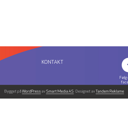
KONTAKT
Følg
fac
Bygget på
WordPress
av
Smart Media AS
· Designet av
Tandem Reklame