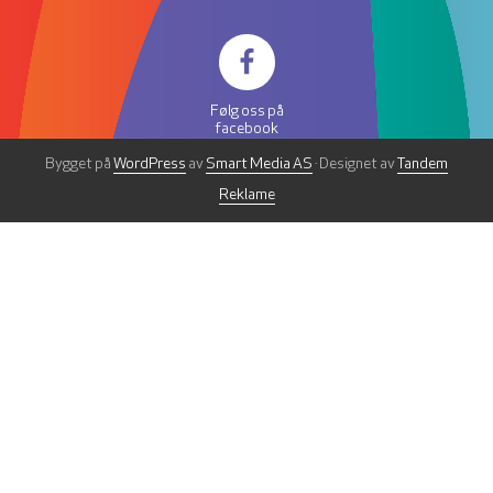
Følg oss på
facebook
Bygget på
WordPress
av
Smart Media AS
· Designet av
Tandem
Reklame