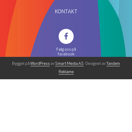
KONTAKT
Følg oss på
facebook
Bygget på
WordPress
av
Smart Media AS
· Designet av
Tandem
Reklame