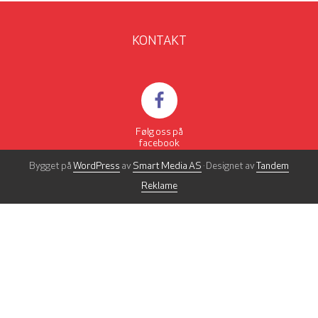
KONTAKT
Følg oss på
facebook
Bygget på
WordPress
av
Smart Media AS
· Designet av
Tandem
Reklame